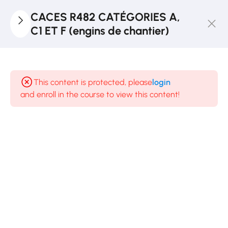
CACES R482 CATÉGORIES A,
C1 ET F (engins de chantier)
5
Règlementation
Et Textes De
This content is protected, please
login
Sécurité
and enroll in the course to view this content!
Sociale
3
Technologie
3
Sécurité
2
Pratiques :
Les
Vérifications