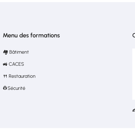
Menu des formations
C
🏘️ Bâtiment
🚜 CACES
🍴 Restauration
👷Sécurité
