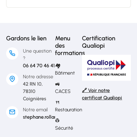
Gardons le lien
Menu
Certification
des
Qualiopi
Une question
formations
?
06 64 70 46 41
🏘️
Bâtiment
Notre adresse
42 RN 10,
🚜
🔗 Voir notre
78310
CACES
certificat Qualiopi
Coignières
🍴
Notre email
Restauration
stephane.rolland@formagroup.fr
👷
Sécurité